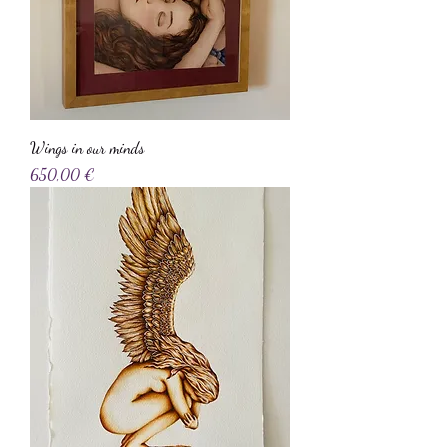
Wings in our minds
Precio
650,00 €