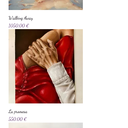
Walking Away
Precio
1050,00 €
La promesa
Precio
550,00 €