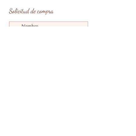
Solicitud de compra
Tipo de entrega
*
Entrega en mano en Barcelona
Entrega en mano en Menorca
Envío
Enviar solicitud
claragardes@gmail.com
Menorca, Islas Baleares, España
@claragardesart