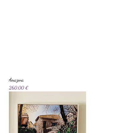
Amazona
Precio
260,00 €