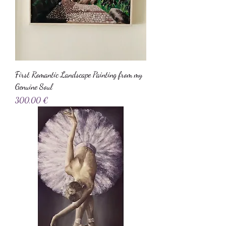
First Romantic Landscape Painting from my
Genuine Soul
Precio
300,00 €