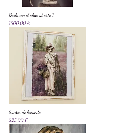
Baila con el alma al arte I
Precio
1500,00 €
Sueños de lavanda
Precio
225,00 €