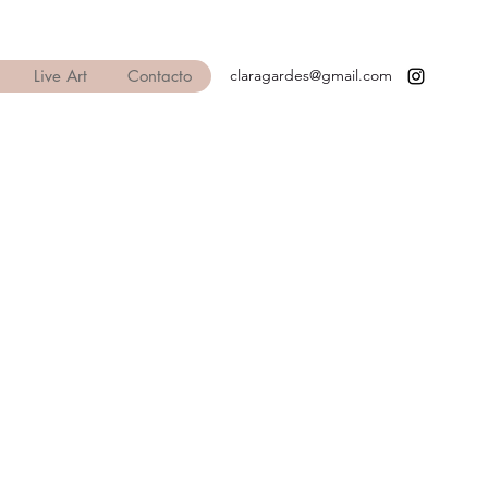
Live Art
Contacto
claragardes@gmail.com