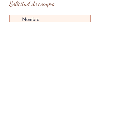
Solicitud de compra
Tipo de entrega
*
Entrega en mano en Barcelona
Entrega en mano en Menorca
Envío
Enviar solicitud
claragardes@gmail.com
Menorca, Islas Baleares, España
@claragardesart