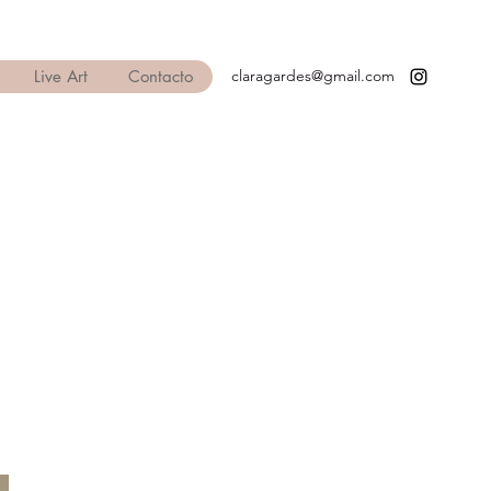
Live Art
Contacto
claragardes@gmail.com