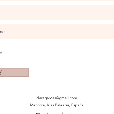
na
d
claragardes@gmail.com
Menorca, Islas Baleares, España