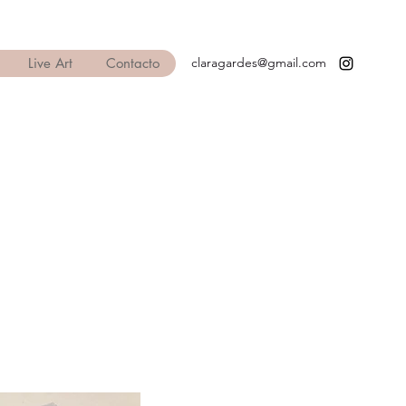
Live Art
Contacto
claragardes@gmail.com