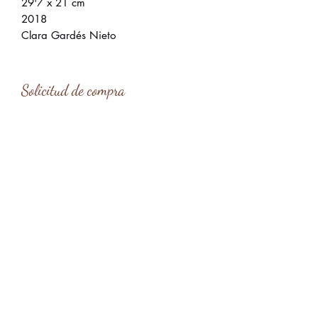
29'7 x 21 cm
2018
Clara Gardés Nieto
Solicitud de compra
Tipo de entrega
*
Entrega en mano en Barcelona
Entrega en mano en Menorca
Envío
Enviar solicitud
claragardes@gmail.com