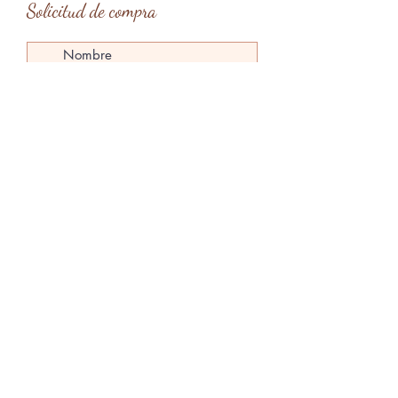
Solicitud de compra
Tipo de entrega
*
Entrega en mano en Barcelona
Entrega en mano en Menorca
Envío
Enviar solicitud
claragardes@gmail.com
Menorca, Islas Baleares, España
@claragardesart