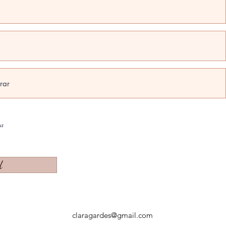
na
d
claragardes@gmail.com