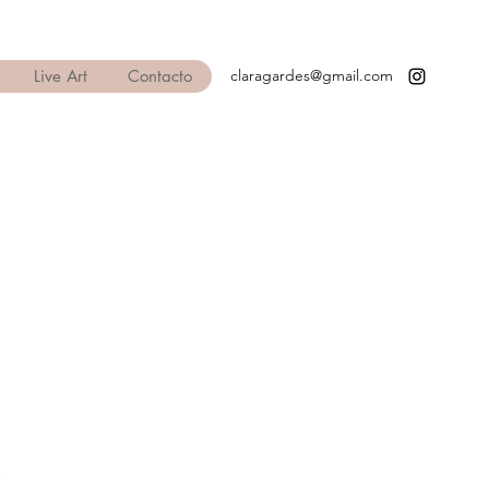
Live Art
Contacto
claragardes@gmail.com