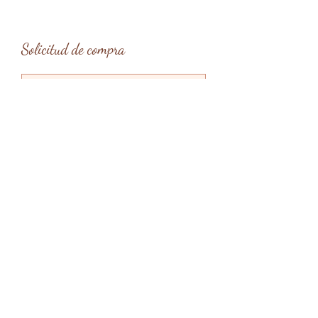
Solicitud de compra
Tipo de entrega
*
Entrega en mano en Barcelona
Entrega en mano en Menorca
Envío
Enviar solicitud
claragardes@gmail.com
Menorca, Islas Baleares, España
@claragardesart