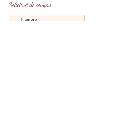
Solicitud de compra
Tipo de entrega
*
Entrega en mano en Barcelona
Entrega en mano en Menorca
Envío
Enviar solicitud
claragardes@gmail.com
Menorca, Islas Baleares, España
@claragardesart