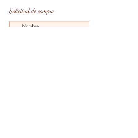
Solicitud de compra
Tipo de entrega
*
Entrega en mano en Barcelona
Entrega en mano en Menorca
Envío
Enviar solicitud
claragardes@gmail.com
Menorca, Islas Baleares, España
@claragardesart