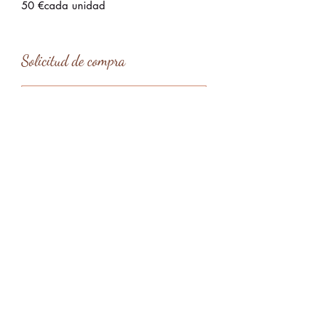
50 €cada unidad
Solicitud de compra
Tipo de entrega
*
Entrega en mano en Barcelona
Entrega en mano en Menorca
Envío
Enviar solicitud
claragardes@gmail.com
Menorca, Islas Baleares, España
@claragardesart