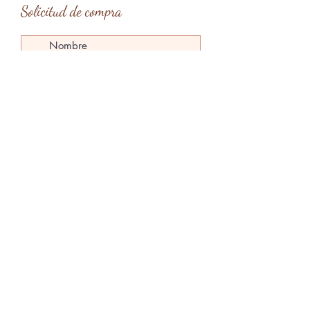
Solicitud de compra
Tipo de entrega
*
Entrega en mano en Barcelona
Entrega en mano en Menorca
Envío
Enviar solicitud
claragardes@gmail.com
Menorca, Islas Baleares, España
@claragardesart