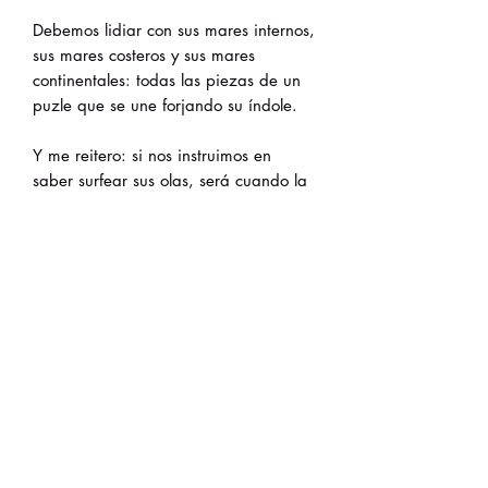
Debemos lidiar con sus mares internos,
sus mares costeros y sus mares
continentales: todas las piezas de un
puzle que se une forjando su índole.
Y me reitero: si nos instruimos en
saber surfear sus olas, será cuando la
tempestad amaine, salga el sol, las
gaviotas vuelen y todo vuelva a la
normalidad, a su justo medio y
templanza.
Y será en ese instante cuando
podamos afirmar que somos capitanes
de un mismo barco que se adentra a
la deriva en busca de aventuras y
tesoros.