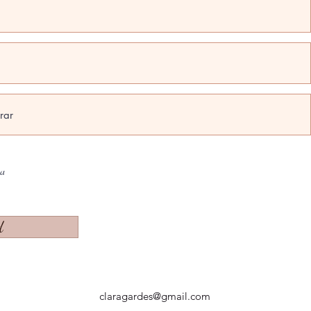
na
d
claragardes@gmail.com