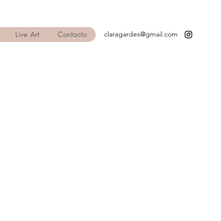
Live Art
Contacto
claragardes@gmail.com