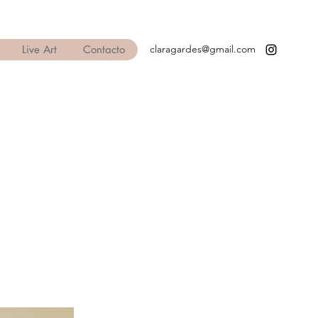
Live Art
Contacto
claragardes@gmail.com