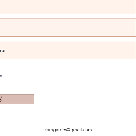
na
d
claragardes@gmail.com