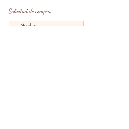
Solicitud de compra
Tipo de entrega
*
Entrega en mano en Barcelona
Entrega en mano en Menorca
Envío
Enviar solicitud
claragardes@gmail.com
Menorca, Islas Baleares, España
@claragardesart