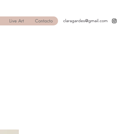
Live Art
Contacto
claragardes@gmail.com