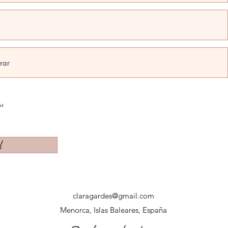
na
d
claragardes@gmail.com
Menorca, Islas Baleares, España