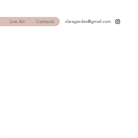
Live Art
Contacto
claragardes@gmail.com