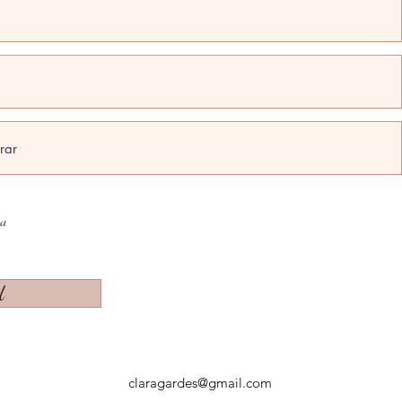
na
d
claragardes@gmail.com