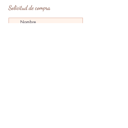
Solicitud de compra
Tipo de entrega
*
Entrega en mano en Barcelona
Entrega en mano en Menorca
Envío
Enviar solicitud
claragardes@gmail.com
Menorca, Islas Baleares, España
@claragardesart