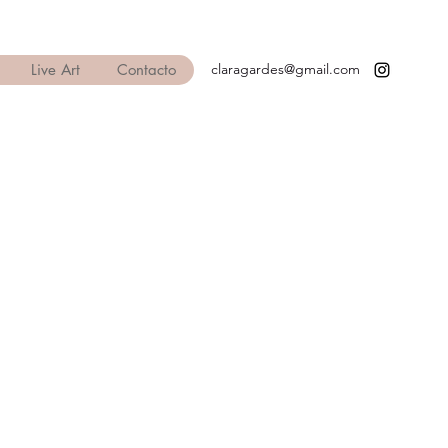
Live Art
Contacto
claragardes@gmail.com