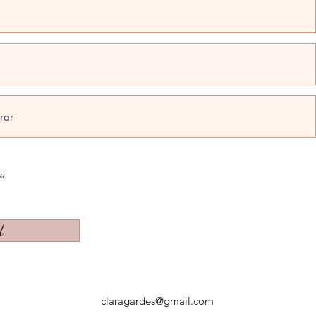
na
d
claragardes@gmail.com