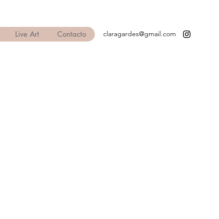
Live Art
Contacto
claragardes@gmail.com