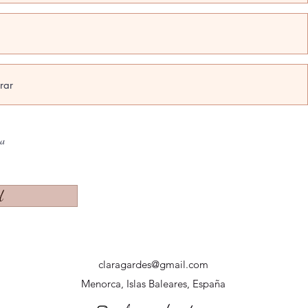
na
d
claragardes@gmail.com
Menorca, Islas Baleares, España