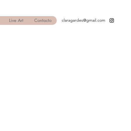
Live Art
Contacto
claragardes@gmail.com