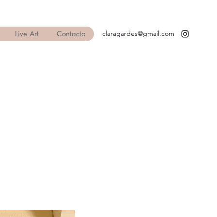
Live Art
Contacto
claragardes@gmail.com