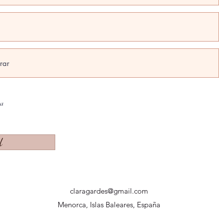
na
d
claragardes@gmail.com
Menorca, Islas Baleares, España