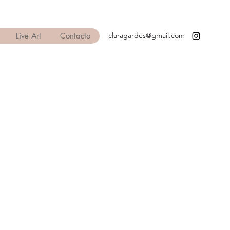
Live Art
Contacto
claragardes@gmail.com