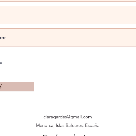
na
d
claragardes@gmail.com
Menorca, Islas Baleares, España