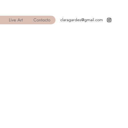
Live Art
Contacto
claragardes@gmail.com