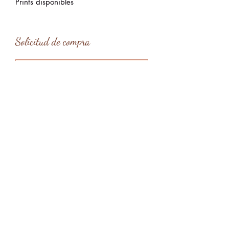
Prints disponibles
Solicitud de compra
Tipo de entrega
*
Entrega en mano en Barcelona
Entrega en mano en Menorca
Envío
Enviar solicitud
claragardes@gmail.com
Menorca, Islas Baleares, España
@claragardesart