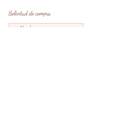
Solicitud de compra
Tipo de entrega
*
Entrega en mano en Barcelona
Entrega en mano en Menorca
Envío
Enviar solicitud
claragardes@gmail.com
Menorca, Islas Baleares, España
@claragardesart