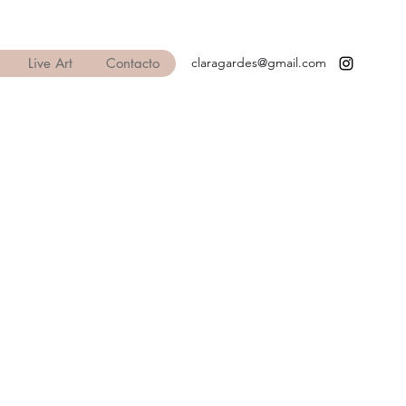
Live Art
Contacto
claragardes@gmail.com